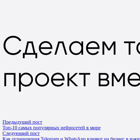
Сделаем
т
проект вм
Предыдущий пост
Топ-10 самых популярных нейросетей в мире
Следующий пост
Как ограничения Telegram и WhatsApp влияют на бизнес в юж