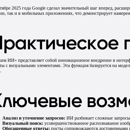
тябре 2025 года Google сделал значительный шаг вперед, расши
ии, так и в мобильных приложениях, что демонстрирует намере
Практическое 
им ИИ» представляет собой инновационное внедрение в интерфе
ты с визуальными элементами. Эта функция базируется на модел
.
Ключевые возм
Анализ и уточнение запросов:
ИИ разбивает сложные запросы 
Визуальный поиск:
усовершенствованное распознавание изобр
Обогащенные ответы:
посты сопровождаются достоверными и