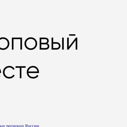
оповый
есте
ных регионах России