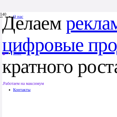
Делаем
рекла
О нас
цифровые пр
Блог
кратного рост
.
Работаем на максимум
Контакты