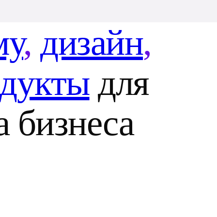
му
,
дизайн
,
одукты
для
а бизнеса