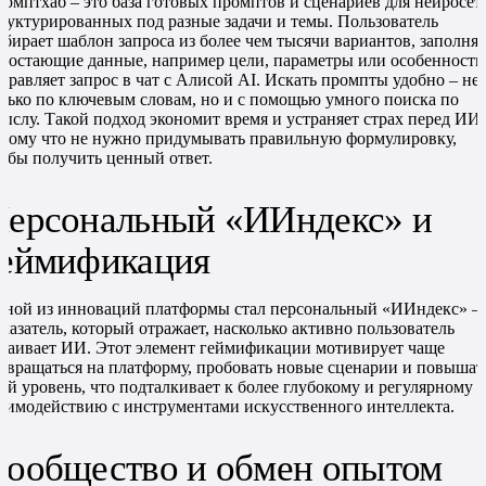
омптхаб – это база готовых промптов и сценариев для нейросет
руктурированных под разные задачи и темы. Пользователь
бирает шаблон запроса из более чем тысячи вариантов, заполняе
достающие данные, например цели, параметры или особенности
правляет запрос в чат с Алисой AI. Искать промпты удобно – не
лько по ключевым словам, но и с помощью умного поиска по
ыслу. Такой подход экономит время и устраняет страх перед ИИ,
тому что не нужно придумывать правильную формулировку,
обы получить ценный ответ.
Персональный «ИИндекс» и
геймификация
ной из инноваций платформы стал персональный «ИИндекс» –
казатель, который отражает, насколько активно пользователь
ваивает ИИ. Этот элемент геймификации мотивирует чаще
звращаться на платформу, пробовать новые сценарии и повышат
ой уровень, что подталкивает к более глубокому и регулярному
аимодействию с инструментами искусственного интеллекта.
Сообщество и обмен опытом