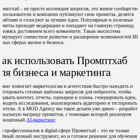
омптхаб – не просто коллекция запросов, это живое сообщество
е пользователи и компании публикуют свои промпты, делятся
сайтами и голосуют за лучшие идеи. Популярные и полезные
омпты проходят модерацию и попадают на главную страницу,
ановясь достоянием всего комьюнити. Такая экосистема
имулирует совместное развитие и расширение возможностей ИИ
зных сферах жизни и бизнеса.​
Как использовать Промптхаб
ля бизнеса и маркетинга
рвис помогает маркетологам и агентствам быстро находить и
аптировать готовые шаблоны запросов для нейросети, чтобы
здавать контент, отчеты, сценарии и планы, генерировать идеи,
оводить исследования, анализировать аудиторию и тестировать
потезы. А в MOD Agency мы такое делаем уже давно – разработ
икальную матрицу промптов, с помощью которой реализуем
олноценный
AI-маркетинг
.
я профессионалов в digital-сфере Промптхаб – это не только
обный личный инструмент, но и готовое решение для обучения