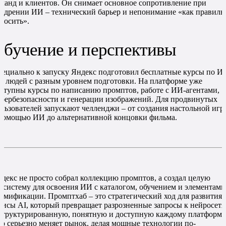
манд и клиентов. Он снимает основное сопротивление при
едрении ИИ – технический барьер и непонимание «как правиль
росить».
Обучение и перспективы
ециально к запуску Яндекс подготовил бесплатные курсы по И
я людей с разным уровнем подготовки. На платформе уже
ступны курсы по написанию промптов, работе с ИИ-агентами,
бербезопасности и генерации изображений. Для продвинутых
льзователей запускают челленджи – от создания настольной игр
помощью ИИ до альтернативной концовки фильма.
декс не просто собрал коллекцию промптов, а создал целую
осистему для освоения ИИ с каталогом, обучением и элементами
ймификации. Промптхаб – это стратегический ход для развития
исы AI, который превращает разрозненные запросы к нейросет
структурированную, понятную и доступную каждому платформу
о серьезно меняет рынок, делая мощные технологии по-