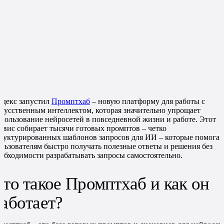
декс запустил
Промптхаб
– новую платформу для работы с
кусственным интеллектом, которая значительно упрощает
пользование нейросетей в повседневной жизни и работе. Этот
рвис собирает тысячи готовых промптов – четко
руктурированных шаблонов запросов для ИИ – которые помога
льзователям быстро получать полезные ответы и решения без
обходимости разрабатывать запросы самостоятельно.
то такое Промптхаб и как он
аботает?