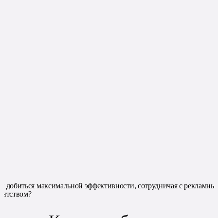
к добиться максимальной эффективности, сотрудничая с рекламны
ентством?