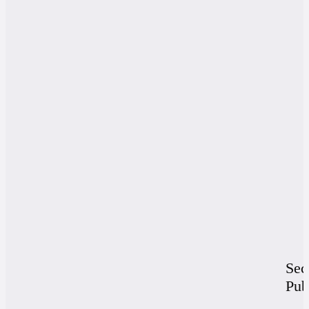
Sec
Pu