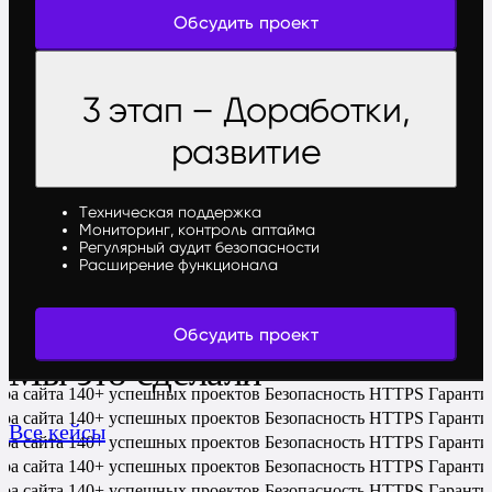
Обсудить проект
3 этап – Доработки,
развитие
Техническая поддержка
Мониторинг, контроль аптайма
Регулярный аудит безопасности
Расширение функционала
Обсудить проект
Мы это сделали
ра сайта
140+ успешных проектов
Безопасность HTTPS
Гаранти
ра сайта
140+ успешных проектов
Безопасность HTTPS
Гаранти
Все кейсы
ра сайта
140+ успешных проектов
Безопасность HTTPS
Гаранти
ра сайта
140+ успешных проектов
Безопасность HTTPS
Гаранти
ра сайта
140+ успешных проектов
Безопасность HTTPS
Гаранти