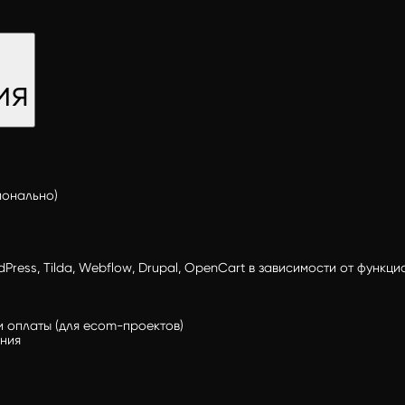
ия
ионально)
Press, Tilda, Webflow, Drupal, OpenCart в зависимости от функц
и оплаты (для ecom-проектов)
ния