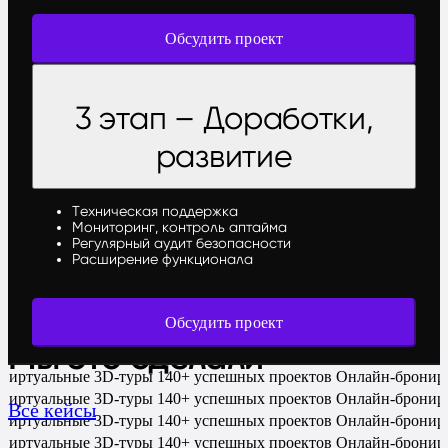
Обсудить проект
3 этап – Доработки,
развитие
Техническая поддержка
Мониторинг, контроль аптайма
Регулярный аудит безопасности
Расширение функционала
Обсудить проект
Мы это сделали
Виртуальные 3D-туры
140+ успешных проектов
Онлайн-бронир
Виртуальные 3D-туры
140+ успешных проектов
Онлайн-бронир
Все кейсы
Виртуальные 3D-туры
140+ успешных проектов
Онлайн-бронир
Виртуальные 3D-туры
140+ успешных проектов
Онлайн-бронир