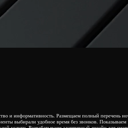
бство и информативность. Размещаем полный перечень н
иенты выбирали удобное время без звонков. Показываем 
ждой услуги. Разрабатываем адаптивный дизайн для сма