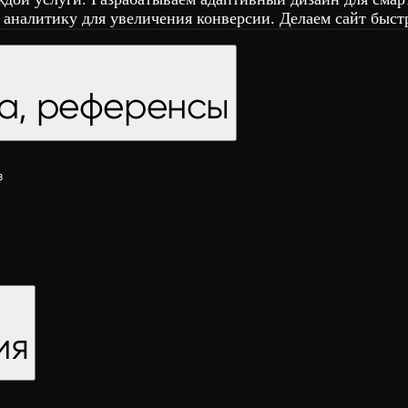
 аналитику для увеличения конверсии. Делаем сайт быс
ка, референсы
в
ия