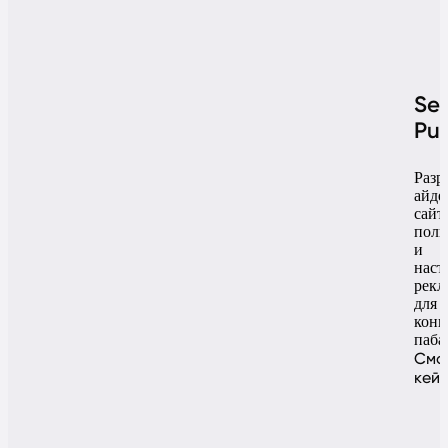
Se
Pu
Разр
айде
сайт
поли
и
наст
рекл
для
конц
паба
Смо
кей