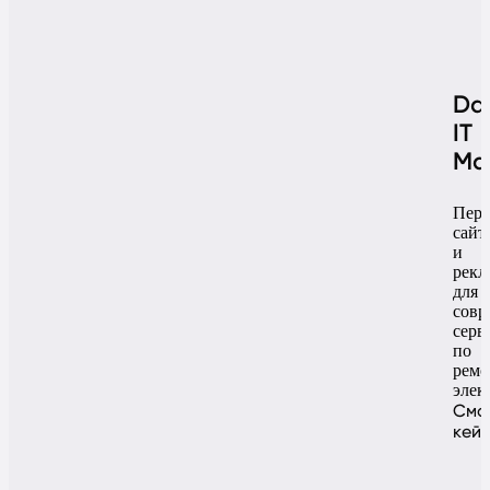
Da
IT
Ма
Пере
сайт
и
рекл
для
совр
серв
по
ремо
элек
Смо
кей