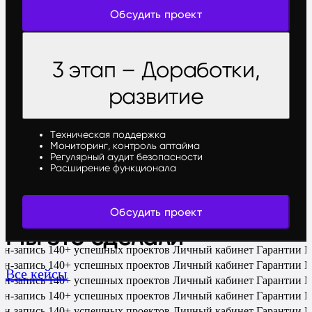
Обсудить проект
3 этап – Доработки,
развитие
Техническая поддержка
Мониторинг, контроль аптайма
Регулярный аудит безопасности
Расширение функционала
Обсудить проект
Мы это сделали
йн-запись
140+ успешных проектов
Личный кабинет
Гарантии
М
йн-запись
140+ успешных проектов
Личный кабинет
Гарантии
М
Все кейсы
йн-запись
140+ успешных проектов
Личный кабинет
Гарантии
М
йн-запись
140+ успешных проектов
Личный кабинет
Гарантии
М
йн-запись
140+ успешных проектов
Личный кабинет
Гарантии
М