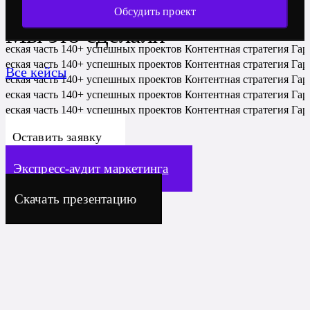
Обсудить проект
Мы это сделали
ческая часть
140+ успешных проектов
Контентная стратегия
Гар
ческая часть
140+ успешных проектов
Контентная стратегия
Гар
Все кейсы
ческая часть
140+ успешных проектов
Контентная стратегия
Гар
ческая часть
140+ успешных проектов
Контентная стратегия
Гар
ческая часть
140+ успешных проектов
Контентная стратегия
Гар
Оставить заявку
Экспресс-аудит маркетинга
Скачать презентацию