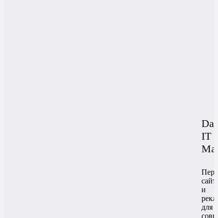
Da
IT
Мас
Пере
сайт
и
рекл
для
совр