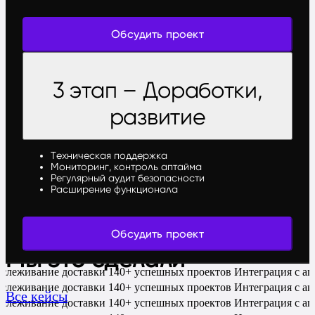
Обсудить проект
3 этап – Доработки,
развитие
Техническая поддержка
Мониторинг, контроль аптайма
Регулярный аудит безопасности
Расширение функционала
Обсудить проект
Мы это сделали
слеживание доставки
140+ успешных проектов
Интеграция с аг
слеживание доставки
140+ успешных проектов
Интеграция с аг
Все кейсы
слеживание доставки
140+ успешных проектов
Интеграция с аг