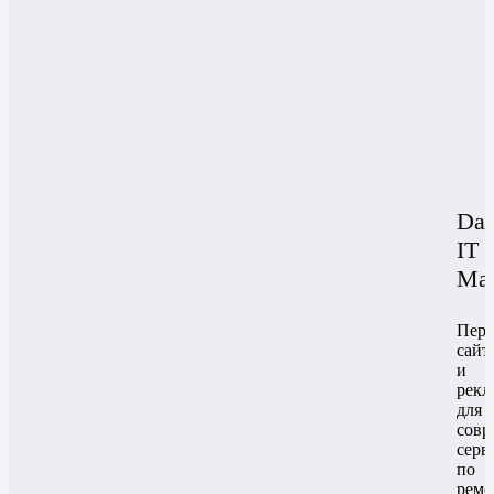
Da
IT
Мас
Пере
сайт
и
рекл
для
совр
серв
по
ремо