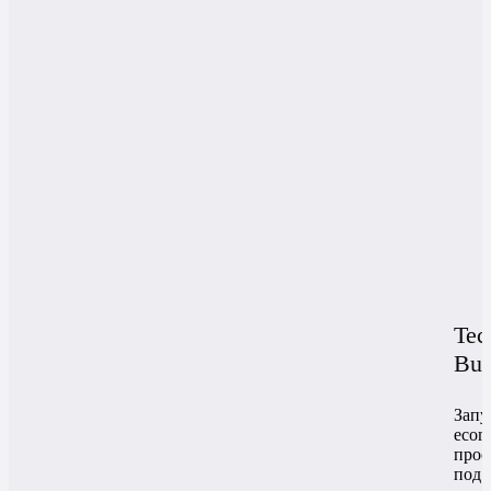
Tec
Buy
Запу
ecom
прое
под