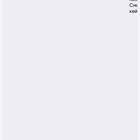
Смо
кей