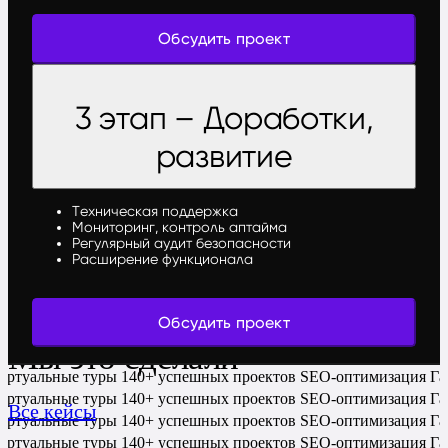
Обсудить проект
3 этап – Доработки,
развитие
Техническая поддержка
Мониторинг, контроль аптайма
Регулярный аудит безопасности
Расширение функционала
Обсудить проект
Мы это сделали
иртуальные туры
140+ успешных проектов
SEO-оптимизация
Га
иртуальные туры
140+ успешных проектов
SEO-оптимизация
Га
Все кейсы
иртуальные туры
140+ успешных проектов
SEO-оптимизация
Га
иртуальные туры
140+ успешных проектов
SEO-оптимизация
Га