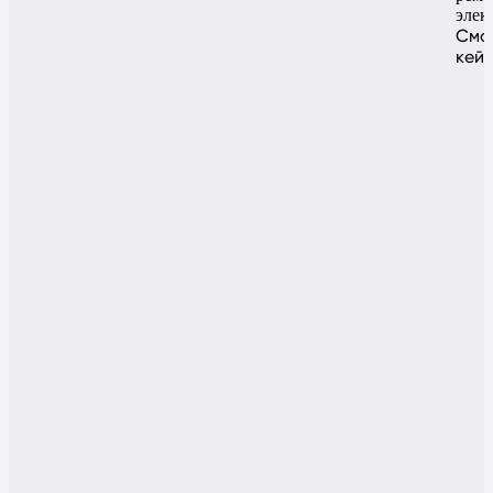
элек
Смо
кей