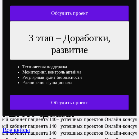
Обсудить проект
3 этап – Доработки,
развитие
Техническая поддержка
Мониторинг, контроль аптайма
Регулярный аудит безопасности
Расширение функционала
Обсудить проект
Мы это сделали
ный кабинет пациента
140+ успешных проектов
Онлайн-консул
ный кабинет пациента
140+ успешных проектов
Онлайн-консул
Все кейсы
ный кабинет пациента
140+ успешных проектов
Онлайн-консул