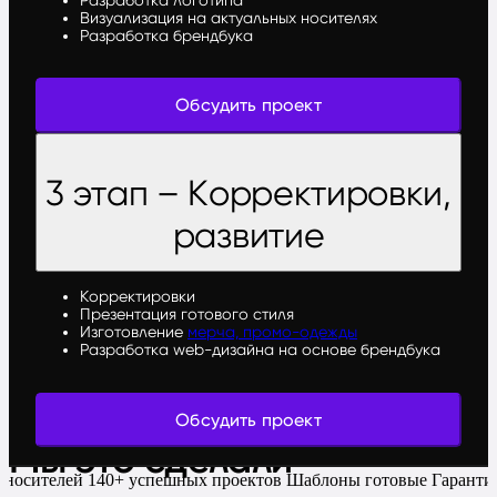
Визуализация на актуальных носителях
Разработка брендбука
Обсудить проект
3 этап – Корректировки,
развитие
Корректировки
Презентация готового стиля
Изготовление
мерча, промо-одежды
Разработка web-дизайна на основе брендбука
Обсудить проект
Мы это сделали
 носителей
140+ успешных проектов
Шаблоны готовые
Гаранти