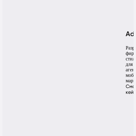
Ad
Разр
фир
стил
для
аген
моби
марк
Смо
кей