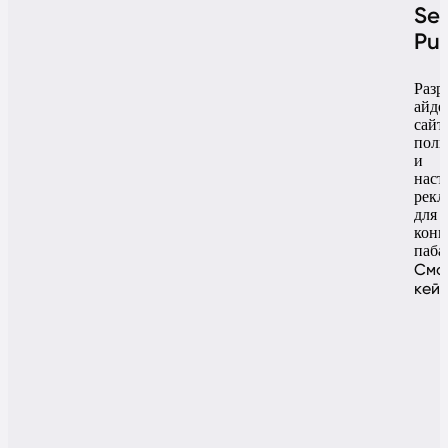
Se
Pu
Разр
айде
сайт
поли
и
наст
рекл
для
конц
паба
Смо
кей