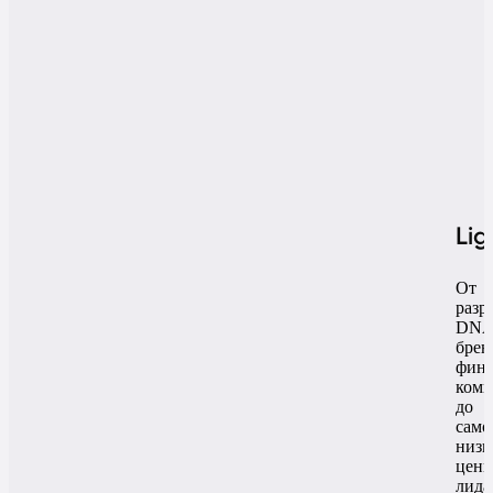
Li
От
разр
DN
брен
фина
ком
до
само
низк
цен
лида