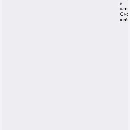
в
кате
Смо
кей