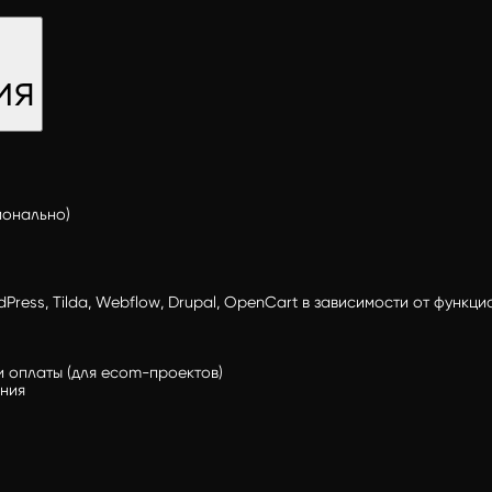
ия
ионально)
Press, Tilda, Webflow, Drupal, OpenCart в зависимости от функц
и оплаты (для ecom-проектов)
ния