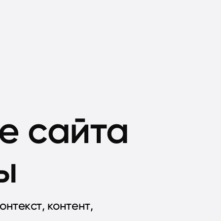
е сайта
ы
онтекст, контент,