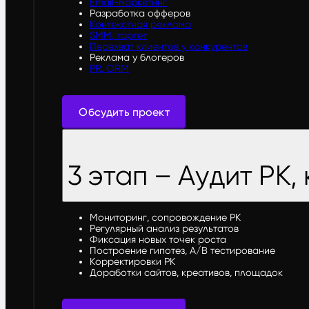
Email-маркетинг
Разработка офферов
Контекстная реклама
SMM, таргет
Перехват клиентов у конкурентов
Реклама у блогеров
PR, ORM
Обсудить проект
3 этап – Аудит РК
Мониторинг, сопровождение РК
Регулярный анализ результатов
Фиксация новых точек роста
Построение гипотез, A/B тестирование
Корректировки РК
Доработки сайтов, креативов, площадок