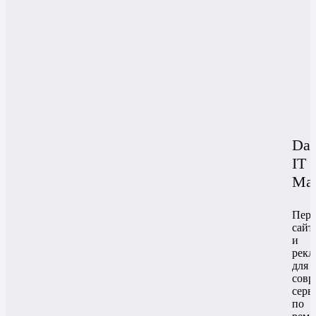
Da
IT
Мас
Пере
сайт
и
рекл
для
совр
серв
по