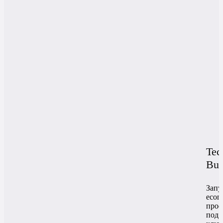
Tec
Buy
Запу
ecom
прое
под