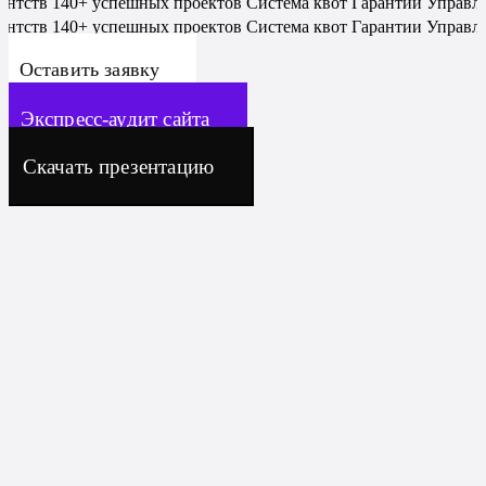
гентств
140+ успешных проектов
Система квот
Гарантии
Управл
гентств
140+ успешных проектов
Система квот
Гарантии
Управл
Оставить заявку
Экспресс-аудит сайта
Скачать презентацию