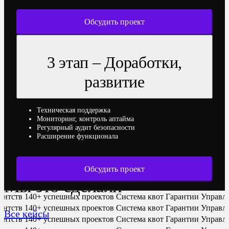
Обсудить проект
3 этап – Доработки,
развитие
Техническая поддержка
Мониторинг, контроль аптайма
Регулярный аудит безопасности
Расширение функционала
Обсудить проект
Мы это сделали
гентств
140+ успешных проектов
Система квот
Гарантии
Управл
гентств
140+ успешных проектов
Система квот
Гарантии
Управл
Все кейсы
гентств
140+ успешных проектов
Система квот
Гарантии
Управл