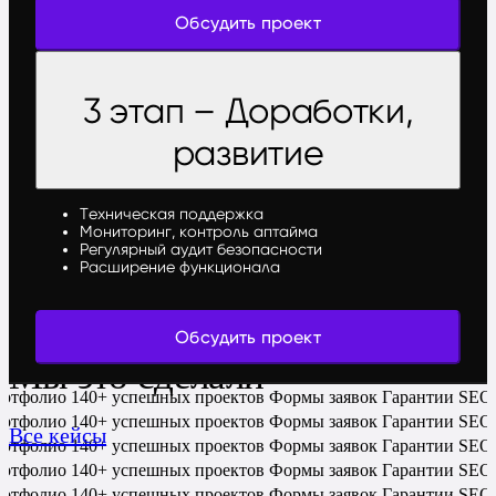
Обсудить проект
3 этап – Доработки,
развитие
Техническая поддержка
Мониторинг, контроль аптайма
Регулярный аудит безопасности
Расширение функционала
Обсудить проект
Мы это сделали
ортфолио
140+ успешных проектов
Формы заявок
Гарантии
SEO-
ортфолио
140+ успешных проектов
Формы заявок
Гарантии
SEO-
Все кейсы
ортфолио
140+ успешных проектов
Формы заявок
Гарантии
SEO-
ортфолио
140+ успешных проектов
Формы заявок
Гарантии
SEO-
ортфолио
140+ успешных проектов
Формы заявок
Гарантии
SEO-