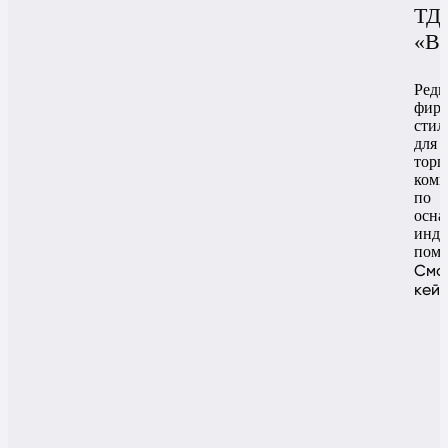
ТД
«Ве
Реди
фир
стил
для
торг
ком
по
осн
инду
пом
Смо
кей