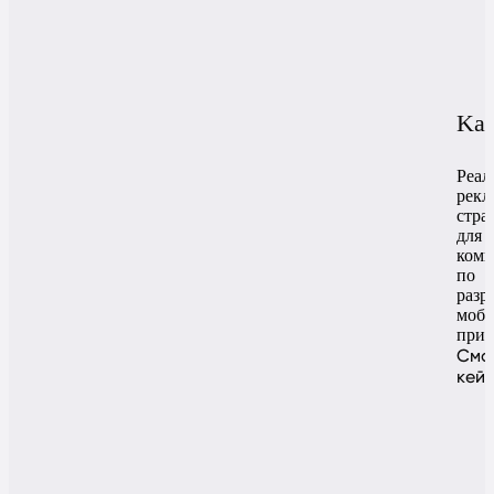
Ka
Реал
рекл
стра
для
ком
по
разр
моб
при
Смо
кей