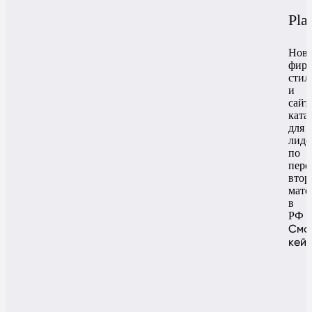
Pla
Нов
фир
стил
и
сайт
ката
для
лиде
по
пере
втор
мате
в
РФ
Смо
кей